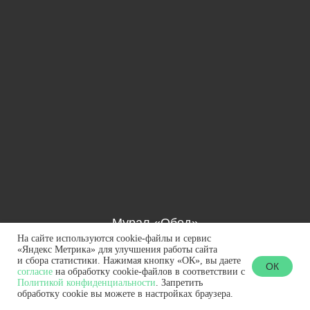
Мурал «Обед»
На сайте используются cookie-файлы и сервис
Димитрис Таксис (Афины), 2018
«Яндекс Метрика» для улучшения работы сайта
и сбора статистики. Нажимая кнопку «ОК», вы даете
ОК
согласие
на обработку cookie-файлов в соответствии с
Политикой конфиденциальности
. Запретить
обработку cookie вы можете в настройках браузера.